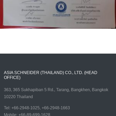
ASIA SCHNEIDER (THAILAND) CO., LTD. (HEAD
OFFICE)
363, 365 Sukhapiban 5 Rd., Tarang, Bangkhen, Bangkok
10220 Thailand
Tel: +66-2948-1025, +66-2948-1663
Mobile: +66-89-699-1628